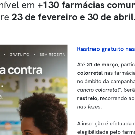
onível em
+130 farmácias comun
tre
23 de fevereiro e 30 de abril
Rastreio gratuito na
Até
31 de março
, parti
colorretal
nas farmácia
no âmbito da campanh
cancro colorretal”
. Ser
rastreio
, recorrendo ao
nas fezes
.
A inscrição é efetuada 
elegibilidade pelo farm