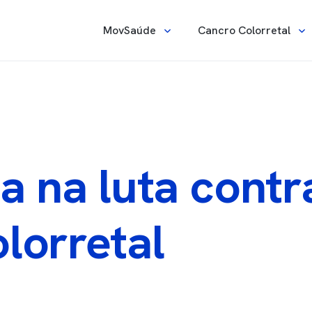
Navegação principa
MovSaúde
Cancro Colorretal
a na luta contr
lorretal