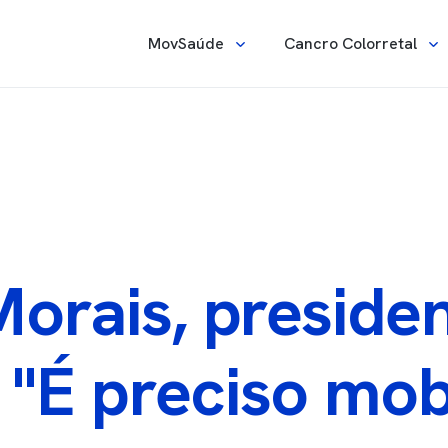
Navegação principa
MovSaúde
Cancro Colorretal
orais, preside
"É preciso mobi