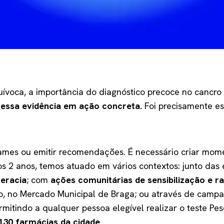
voca, a importância do diagnóstico precoce no cancro c
essa evidência em ação concreta.
Foi precisamente e
xames ou emitir recomendações. É necessário criar mom
mos 2 anos, temos atuado em vários contextos: junto das
teracia
; com
ações comunitárias de sensibilização e ra
o, no Mercado Municipal de Braga; ou através de campa
rmitindo a qualquer pessoa elegível realizar o teste P
130 farmácias da cidade
.