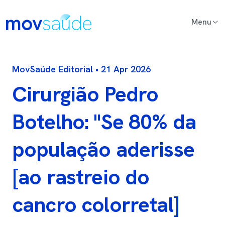
Passar para o conteúdo principal
Main Content
MovSaúde Editorial • 21 Apr 2026
Cirurgião Pedro
Botelho: "Se 80% da
população aderisse
[ao rastreio do
cancro colorretal]